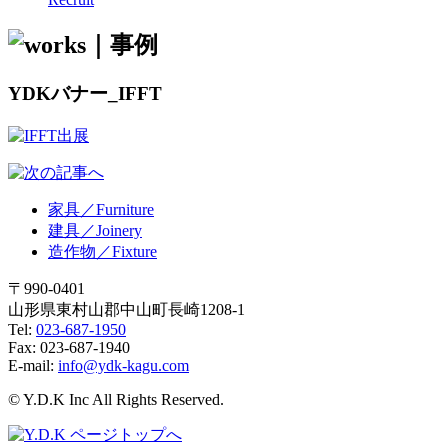
YDKバナー_IFFT
家具／Furniture
建具／Joinery
造作物／Fixture
〒990-0401
山形県東村山郡中山町長崎1208-1
Tel:
023-687-1950
Fax: 023-687-1940
E-mail:
info@ydk-kagu.com
© Y.D.K Inc All Rights Reserved.